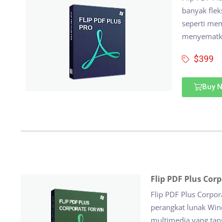
banyak fleks
seperti me
menyematka
$399
Buy 
Flip PDF Plus Cor
Flip PDF Plus Corpo
perangkat lunak Win
multimedia yang ta