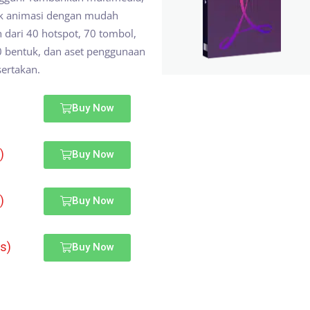
ek animasi dengan mudah
h dari 40 hotspot, 70 tombol,
90 bentuk, dan aset penggunaan
sertakan.
)
Buy Now
)
Buy Now
)
Buy Now
s)
Buy Now