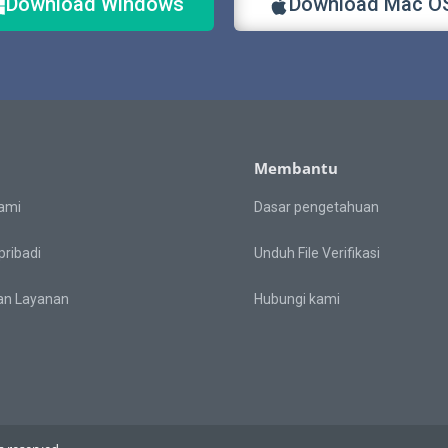
Download Windows
Download Mac O
Membantu
ami
Dasar pengetahuan
pribadi
Unduh File Verifikasi
an Layanan
Hubungi kami