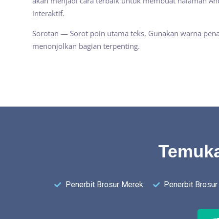
akan menjadi cara terbaik untuk membuat halaman An
interaktif.
Sorotan — Sorot poin utama teks. Gunakan warna pen
menonjolkan bagian terpenting.
Temukan
Penerbit Brosur Merek
Penerbit Brosur