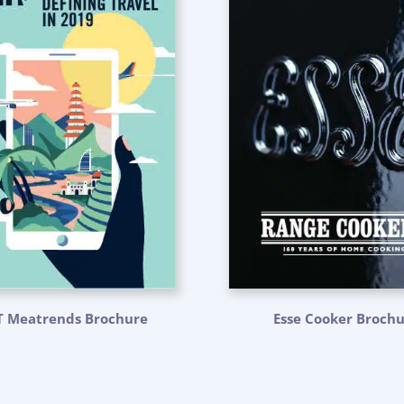
T Meatrends Brochure
Esse Cooker Broch