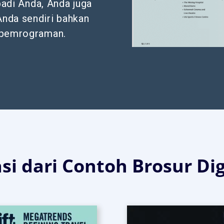
ibadi Anda, Anda juga
nda sendiri bahkan
 pemrograman.
i dari Contoh Brosur Dig