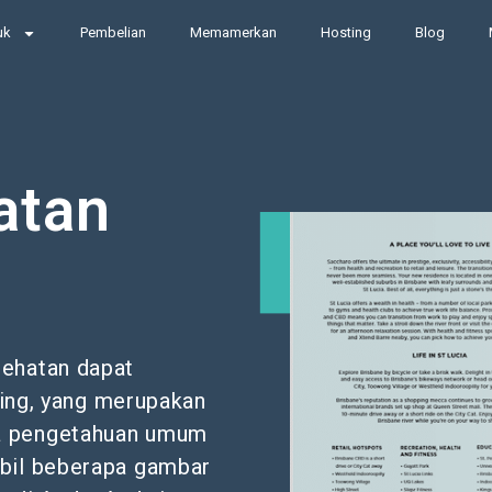
uk
Pembelian
Memamerkan
Hosting
Blog
atan
sehatan dapat
ping, yang merupakan
a pengetahuan umum
mbil beberapa gambar