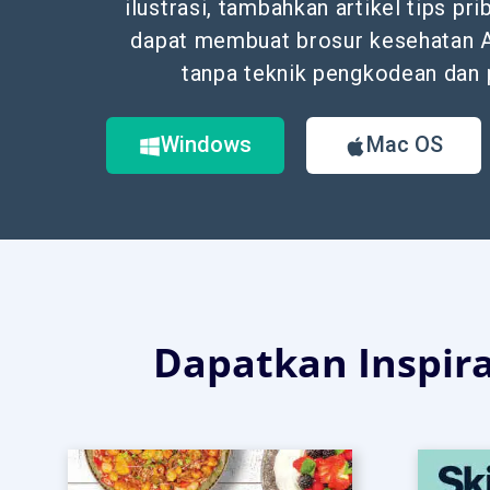
ilustrasi, tambahkan artikel tips pr
dapat membuat brosur kesehatan A
tanpa teknik pengkodean dan
Windows
Mac OS
Dapatkan Inspiras