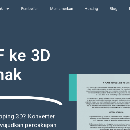
uk
Pembelian
Memamerkan
Hosting
Blog
 ke 3D
nak
pping 3D? Konverter
wujudkan percakapan