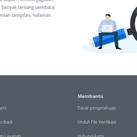
ih banyak tentang pembaca
umlah tampilan, halaman
Membantu
ami
Dasar pengetahuan
pribadi
Unduh File Verifikasi
an Layanan
Hubungi kami