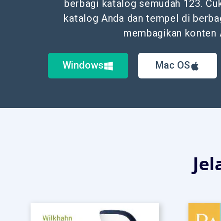
berbagi katalog semudah 123. Cuk
katalog Anda dan tempel di berba
membagikan konten 
Windows
Mac OS
Jel