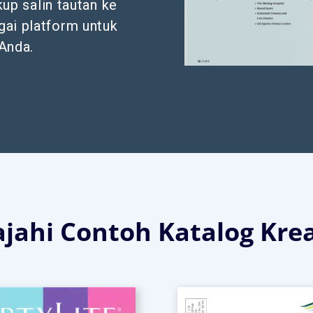
up salin tautan ke
gai platform untuk
Anda.
ajahi Contoh Katalog Krea